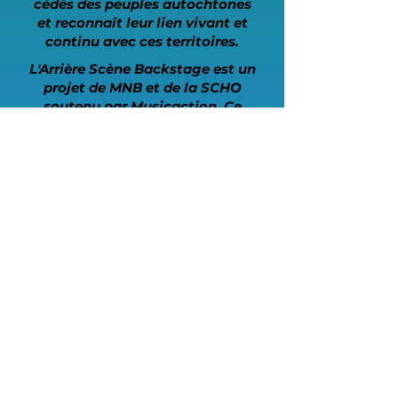
cédés des peuples autochtones
et reconnaît leur lien vivant et
continu avec ces territoires.
L'Arrière Scène Backstage est un
projet de MNB et de la SCHO
soutenu par Musicaction. Ce
projet a été rendu possible en
partie grâce au gouvernement
du Canada et au Plan d’action
pour les langues officielles
2023-
2028
.