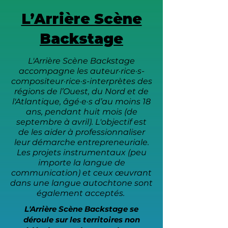
L’Arrière Scène
Backstage
L'Arrière Scène Backstage
accompagne les auteur·rice·s-
compositeur·rice·s-interprètes des
régions de l’Ouest, du Nord et de
l'Atlantique, âgé·e·s d’au moins 18
ans, pendant huit mois (de
septembre à avril). L'objectif est
de les aider à professionnaliser
leur démarche entrepreneuriale.
Les projets instrumentaux (peu
importe la langue de
communication) et ceux œuvrant
dans une langue autochtone sont
également acceptés.
L'Arrière Scène Backstage se
déroule sur les territoires non