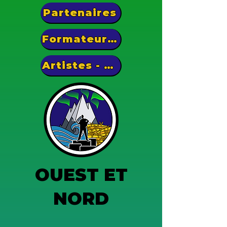
Partenaires
Formateurs·rices
Artistes - Entrepreneur·es
OUEST ET
NORD