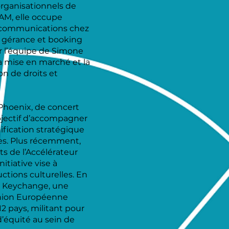
organisationnels de
QAM, elle occupe
 communications chez
en gérance et booking
r l’équipe de Simone
la mise en marché et la
on de droits et
Phoenix, de concert
bjectif d’accompagner
nification stratégique
ires. Plus récemment,
nts de l’Accélérateur
itiative vise à
ctions culturelles. En
 Keychange, une
’Union Européenne
 pays, militant pour
d’équité au sein de