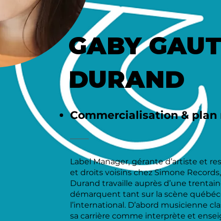
GABY GAUT
DURAND
Commercialisation & plan
Label Manager, gérante d’artiste et re
et droits voisins chez Simone Records,
Durand travaille auprès d’une trentaine
démarquent tant sur la scène québéc
l’international. D’abord musicienne cla
sa carrière comme interprète et enseig