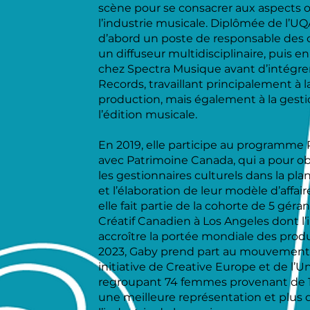
scène pour se consacrer aux aspects 
l’industrie musicale. Diplômée de l’U
d’abord un poste de responsable des
un diffuseur multidisciplinaire, puis 
chez Spectra Musique avant d’intégre
Records, travaillant principalement à 
production, mais également à la gesti
l’édition musicale.
En 2019, elle participe au programme 
avec Patrimoine Canada, qui a pour o
les gestionnaires culturels dans la pla
et l’élaboration de leur modèle d’affa
elle fait partie de la cohorte de 5 géra
Créatif Canadien à Los Angeles dont l’in
accroître la portée mondiale des produ
2023, Gaby prend part au mouvement
initiative de Creative Europe et de l
regroupant 74 femmes provenant de 12
une meilleure représentation et plus 