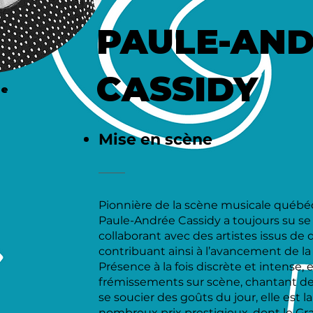
PAULE-AN
CASSIDY
ne
Mise en scène
Pionnière de la scène musicale québé
Paule-Andrée Cassidy a toujours su se
collaborant avec des artistes issus de d
contribuant ainsi à l’avancement de l
Présence à la fois discrète et intense,
frémissements sur scène, chantant de
se soucier des goûts du jour, elle est l
nombreux prix prestigieux, dont le Gr