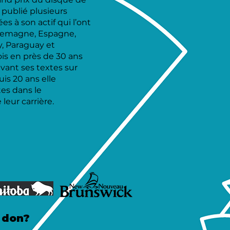
 publié plusieurs
 à son actif qui l’ont
llemagne, Espagne,
, Paraguay et
ois en près de 30 ans
’avant ses textes sur
is 20 ans elle
es dans le
eur carrière.
n don?