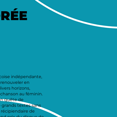
DRÉE
coise indépendante,
 renouveler en
ivers horizons,
a chanson au féminin.
 en quête de
 grands textes sans
a récipiendaire de
and prix du disque de