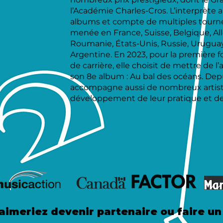
l’Académie Charles-Cros. L’interprète a
albums et compte de multiples tournées
menée en France, Suisse, Belgique, A
Roumanie, États-Unis, Russie, Uruguay
Argentine. En 2023, pour la première f
de carrière, elle choisit de mettre de l
son 8e album : Au bal des océans. Depu
accompagne aussi de nombreux artist
développement de leur pratique et de l
aimeriez devenir partenaire ou faire u